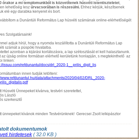
0 órakor a mi templomunkból is közvetítenek húsvéti istentiszteletet
,
en lehetőség lesz
úrvacsorában is részesülni.
Ehhez kérjük, készítsenek
k elé egy darabka kenyeret és bort.
ovábbítom a Dunántúli Református Lap húsvéti számának online-elérhetőségét
es Szolgatársaink!
mel adjuk hírül, hogy a nyomda leszállította a Dunántúli Református Lap
éti számát a püspöki hivatalba.
tettel azonban a kijárási korlátozásra, a lap szétosztását el kell halasztanunk.
t az újság online formában elérhető kerületünk honlapján, s megtekinthető az
i linken:
s://issuu.com/refdunantul/docs/drl_2020-1__prilis_digit_lis
formátumban innen tudják letölteni:
://www.refdunantul.hu/data/attachments/2020/04/02/DRL_2020-
ilis_digitalis.pdf
t Húsvéti Ünnepeket kívánva, testvéri szeretettel,
ös László
lős szerkesztő
tt ünnepeket kívánok minden Testvérünknek! Gerecsei Zsolt lelkipásztor
atolt dokumentumok
veti hirdetesek
( 32.0 KB )