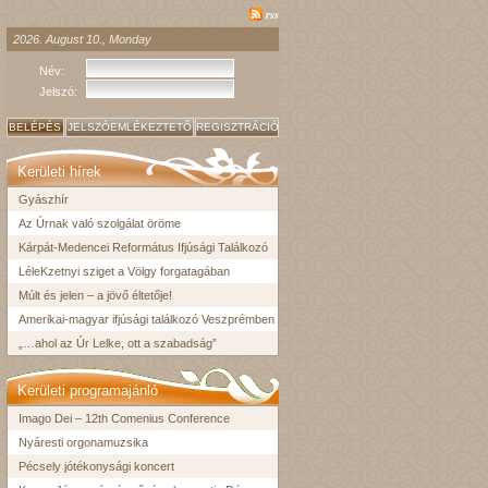
rss
2026. August 10., Monday
Név:
Jelszó:
BELÉPÉS
JELSZÓEMLÉKEZTETŐ
REGISZTRÁCIÓ
Kerületi hírek
Gyászhír
Az Úrnak való szolgálat öröme
Kárpát-Medencei Református Ifjúsági Találkozó
LéleKzetnyi sziget a Völgy forgatagában
Múlt és jelen – a jövő éltetője!
Amerikai-magyar ifjúsági találkozó Veszprémben
„…ahol az Úr Lelke, ott a szabadság”
Kerületi programajánló
Imago Dei – 12th Comenius Conference
Nyáresti orgonamuzsika
Pécsely jótékonysági koncert