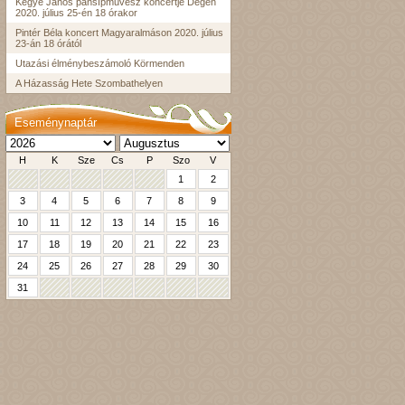
Kegye János pánsípművész koncertje Dégen
2020. július 25-én 18 órakor
Pintér Béla koncert Magyaralmáson 2020. július
23-án 18 órától
Utazási élménybeszámoló Körmenden
A Házasság Hete Szombathelyen
Eseménynaptár
H
K
Sze
Cs
P
Szo
V
1
2
3
4
5
6
7
8
9
10
11
12
13
14
15
16
17
18
19
20
21
22
23
24
25
26
27
28
29
30
31