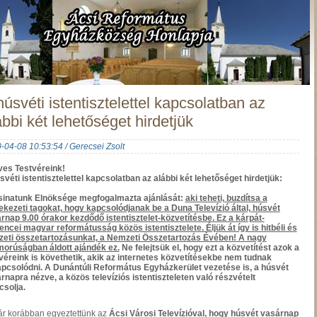
húsvéti istentisztelettel kapcsolatban az
ábbi két lehetőséget hirdetjük
-04-08 10:53:54 / Gerecsei Zsolt
es Testvéreink!
svéti istentisztelettel kapcsolatban az alábbi két lehetőséget hirdetjük:
sinatunk Elnöksége megfogalmazta ajánlását:
aki teheti, buzdítsa a
ekezeti tagokat, hogy kapcsolódjanak be a Duna Televízió által, húsvét
rnap 9.00 órakor kezdődő istentisztelet-közvetítésbe. Ez a kárpát-
ncei magyar reformátusság közös istentisztelete. Éljük át így is hitbéli és
eti összetartozásunkat, a Nemzeti Összetartozás Évében! A nagy
orúságban áldott ajándék ez.
Ne felejtsük el, hogy ezt a közvetítést azok a
véreink is követhetik, akik az internetes közvetítésekbe nem tudnak
pcsolódni. A Dunántúli Református Egyházkerület vezetése is, a húsvét
rnapra nézve, a közös televíziós istentiszteleten való részvételt
csolja.
ár korábban egyeztettünk az
Ácsi Városi Televízióval, hogy húsvét vasárnap