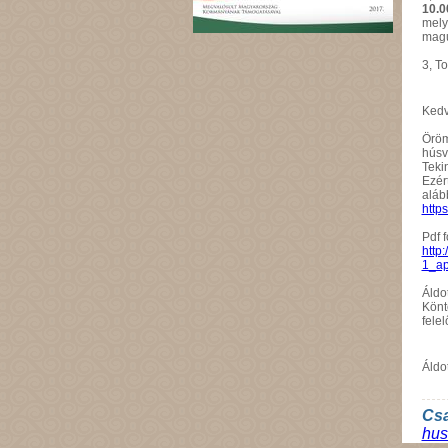
10.0
mely
magu
3, T
Kedv
Öröm
húsv
Tekin
Ezér
alább
http
Pdf 
http
1_apr
Áldot
Könt
fele
Áldo
Cs
hus