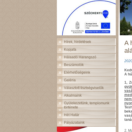
A 
Hírek, hirdetések
al
Kopjafa
Hálaadó Harangszó
2020
Beszámolók
Kedv
Elérhetőségeink
A hú
Galéria
1, Z
gyül
Választott tisztségviselők
vasá
mede
Alkalmaink
nemz
Gyülekezetünk, templomunk
nyom
története
Test
beka
Hét Határ
vasá
taná
Pályázataink
2, M